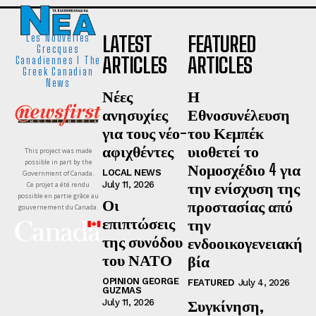
LATEST
FEATURED
Les Nouvelles
Grecques
ARTICLES
ARTICLES
Canadiennes I The
Greek Canadian
News
Νέες
Η
ανησυχίες
Εθνοσυνέλευση
για τους νέο-
του Κεμπέκ
αφιχθέντες
υιοθετεί το
This project was made
possible in part by the
Νομοσχέδιο 4 για
LOCAL NEWS
Government of Canada.
την ενίσχυση της
July 11, 2026
Ce projet a été rendu
possible en partie grâce au
Οι
προστασίας από
gouvernement du Canada.
επιπτώσεις
την
της συνόδου
ενδοοικογενειακή
του ΝΑΤΟ
βία
OPINION GEORGE
FEATURED
July 4, 2026
GUZMAS
Συγκίνηση,
July 11, 2026