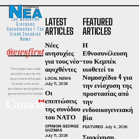
LATEST
FEATURED
Les Nouvelles
Grecques
ARTICLES
ARTICLES
Canadiennes I The
Greek Canadian
News
Νέες
Η
ανησυχίες
Εθνοσυνέλευση
για τους νέο-
του Κεμπέκ
αφιχθέντες
υιοθετεί το
This project was made
possible in part by the
Νομοσχέδιο 4 για
LOCAL NEWS
Government of Canada.
την ενίσχυση της
July 11, 2026
Ce projet a été rendu
possible en partie grâce au
Οι
προστασίας από
gouvernement du Canada.
επιπτώσεις
την
της συνόδου
ενδοοικογενειακή
του ΝΑΤΟ
βία
OPINION GEORGE
FEATURED
July 4, 2026
GUZMAS
Συγκίνηση,
July 11, 2026