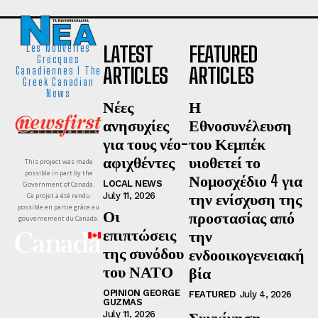
LATEST
FEATURED
Les Nouvelles
Grecques
ARTICLES
ARTICLES
Canadiennes I The
Greek Canadian
News
Νέες
Η
ανησυχίες
Εθνοσυνέλευση
για τους νέο-
του Κεμπέκ
αφιχθέντες
υιοθετεί το
This project was made
possible in part by the
Νομοσχέδιο 4 για
LOCAL NEWS
Government of Canada.
την ενίσχυση της
July 11, 2026
Ce projet a été rendu
possible en partie grâce au
Οι
προστασίας από
gouvernement du Canada.
επιπτώσεις
την
της συνόδου
ενδοοικογενειακή
του ΝΑΤΟ
βία
OPINION GEORGE
FEATURED
July 4, 2026
GUZMAS
Συγκίνηση,
July 11, 2026