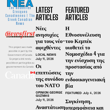
LATEST
FEATURED
Les Nouvelles
Grecques
ARTICLES
ARTICLES
Canadiennes I The
Greek Canadian
News
Νέες
Η
ανησυχίες
Εθνοσυνέλευση
για τους νέο-
του Κεμπέκ
αφιχθέντες
υιοθετεί το
This project was made
possible in part by the
Νομοσχέδιο 4 για
LOCAL NEWS
Government of Canada.
την ενίσχυση της
July 11, 2026
Ce projet a été rendu
possible en partie grâce au
Οι
προστασίας από
gouvernement du Canada.
επιπτώσεις
την
της συνόδου
ενδοοικογενειακή
του ΝΑΤΟ
βία
OPINION GEORGE
FEATURED
July 4, 2026
GUZMAS
Συγκίνηση,
July 11, 2026
Αναστάτωση
υπερηφάνεια και