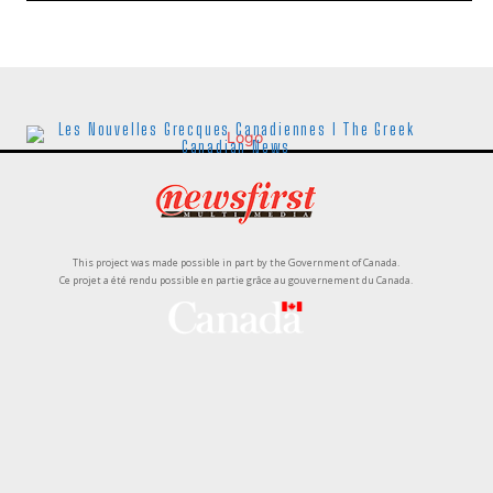
Les Nouvelles Grecques Canadiennes I The Greek
Canadian News
This project was made possible in part by the Government of Canada.
Ce projet a été rendu possible en partie grâce au gouvernement du Canada.