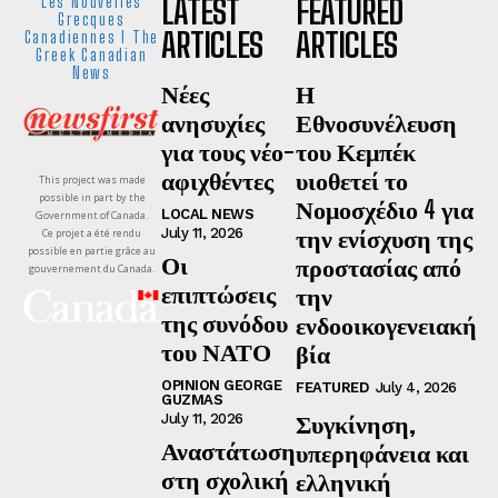
LATEST
FEATURED
Les Nouvelles
Grecques
ARTICLES
ARTICLES
Canadiennes I The
Greek Canadian
News
Νέες
Η
ανησυχίες
Εθνοσυνέλευση
για τους νέο-
του Κεμπέκ
αφιχθέντες
υιοθετεί το
This project was made
possible in part by the
Νομοσχέδιο 4 για
LOCAL NEWS
Government of Canada.
την ενίσχυση της
July 11, 2026
Ce projet a été rendu
possible en partie grâce au
Οι
προστασίας από
gouvernement du Canada.
επιπτώσεις
την
της συνόδου
ενδοοικογενειακή
του ΝΑΤΟ
βία
OPINION GEORGE
FEATURED
July 4, 2026
GUZMAS
Συγκίνηση,
July 11, 2026
Αναστάτωση
υπερηφάνεια και
στη σχολική
ελληνική