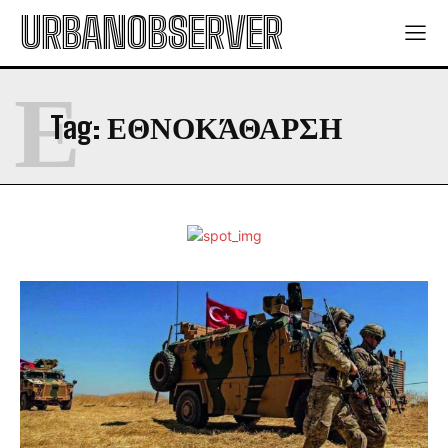
URBANOBSERVER
Ε
Tag:
ΕΘΝΟΚΆΘΑΡΣΗ