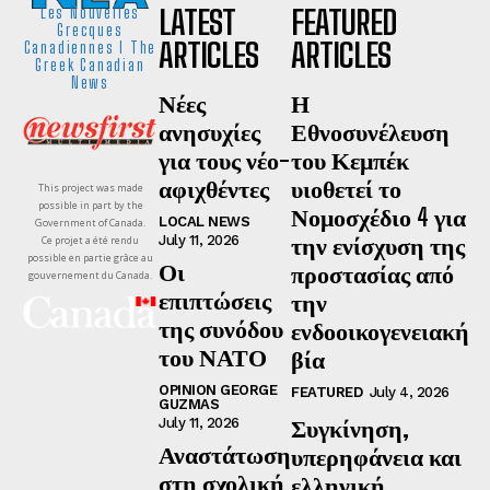
LATEST
FEATURED
Les Nouvelles
Grecques
ARTICLES
ARTICLES
Canadiennes I The
Greek Canadian
News
Νέες
Η
ανησυχίες
Εθνοσυνέλευση
για τους νέο-
του Κεμπέκ
αφιχθέντες
υιοθετεί το
This project was made
possible in part by the
Νομοσχέδιο 4 για
LOCAL NEWS
Government of Canada.
την ενίσχυση της
July 11, 2026
Ce projet a été rendu
possible en partie grâce au
Οι
προστασίας από
gouvernement du Canada.
επιπτώσεις
την
της συνόδου
ενδοοικογενειακή
του ΝΑΤΟ
βία
OPINION GEORGE
FEATURED
July 4, 2026
GUZMAS
Συγκίνηση,
July 11, 2026
Αναστάτωση
υπερηφάνεια και
στη σχολική
ελληνική