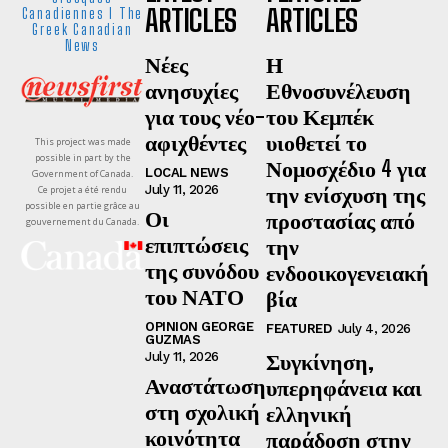
ARTICLES
ARTICLES
Canadiennes I The
Greek Canadian
News
Νέες
Η
ανησυχίες
Εθνοσυνέλευση
για τους νέο-
του Κεμπέκ
αφιχθέντες
υιοθετεί το
This project was made
possible in part by the
Νομοσχέδιο 4 για
LOCAL NEWS
Government of Canada.
την ενίσχυση της
July 11, 2026
Ce projet a été rendu
possible en partie grâce au
Οι
προστασίας από
gouvernement du Canada.
επιπτώσεις
την
της συνόδου
ενδοοικογενειακή
του ΝΑΤΟ
βία
OPINION GEORGE
FEATURED
July 4, 2026
GUZMAS
Συγκίνηση,
July 11, 2026
Αναστάτωση
υπερηφάνεια και
στη σχολική
ελληνική
κοινότητα
παράδοση στην