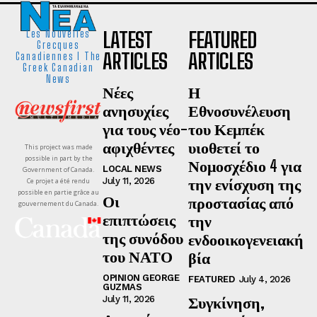
LATEST
FEATURED
Les Nouvelles
Grecques
ARTICLES
ARTICLES
Canadiennes I The
Greek Canadian
News
Νέες
Η
ανησυχίες
Εθνοσυνέλευση
για τους νέο-
του Κεμπέκ
αφιχθέντες
υιοθετεί το
This project was made
possible in part by the
Νομοσχέδιο 4 για
LOCAL NEWS
Government of Canada.
την ενίσχυση της
July 11, 2026
Ce projet a été rendu
possible en partie grâce au
Οι
προστασίας από
gouvernement du Canada.
επιπτώσεις
την
της συνόδου
ενδοοικογενειακή
του ΝΑΤΟ
βία
OPINION GEORGE
FEATURED
July 4, 2026
GUZMAS
Συγκίνηση,
July 11, 2026