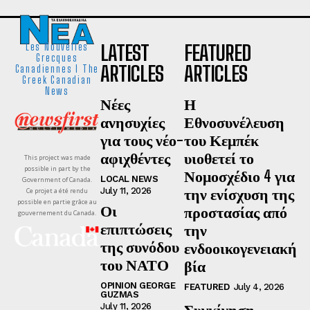
LATEST
FEATURED
Les Nouvelles
Grecques
ARTICLES
ARTICLES
Canadiennes I The
Greek Canadian
News
Νέες
Η
ανησυχίες
Εθνοσυνέλευση
για τους νέο-
του Κεμπέκ
αφιχθέντες
υιοθετεί το
This project was made
possible in part by the
Νομοσχέδιο 4 για
LOCAL NEWS
Government of Canada.
την ενίσχυση της
July 11, 2026
Ce projet a été rendu
possible en partie grâce au
Οι
προστασίας από
gouvernement du Canada.
επιπτώσεις
την
της συνόδου
ενδοοικογενειακή
του ΝΑΤΟ
βία
OPINION GEORGE
FEATURED
July 4, 2026
GUZMAS
Συγκίνηση,
July 11, 2026