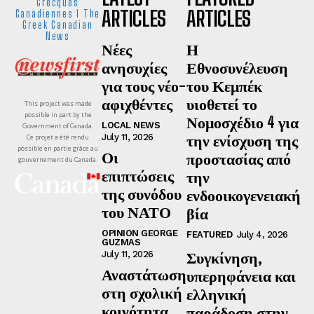
Grecques
ARTICLES
ARTICLES
Canadiennes I The
Greek Canadian
News
Νέες
Η
ανησυχίες
Εθνοσυνέλευση
για τους νέο-
του Κεμπέκ
αφιχθέντες
υιοθετεί το
This project was made
possible in part by the
Νομοσχέδιο 4 για
LOCAL NEWS
Government of Canada.
την ενίσχυση της
July 11, 2026
Ce projet a été rendu
possible en partie grâce au
Οι
προστασίας από
gouvernement du Canada.
επιπτώσεις
την
της συνόδου
ενδοοικογενειακή
του ΝΑΤΟ
βία
OPINION GEORGE
FEATURED
July 4, 2026
GUZMAS
Συγκίνηση,
July 11, 2026
Αναστάτωση
υπερηφάνεια και
στη σχολική
ελληνική
κοινότητα
παράδοση στην