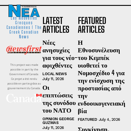
LATEST
FEATURED
Les Nouvelles
Grecques
ARTICLES
ARTICLES
Canadiennes I The
Greek Canadian
News
Νέες
Η
ανησυχίες
Εθνοσυνέλευση
για τους νέο-
του Κεμπέκ
αφιχθέντες
υιοθετεί το
This project was made
possible in part by the
Νομοσχέδιο 4 για
LOCAL NEWS
Government of Canada.
την ενίσχυση της
July 11, 2026
Ce projet a été rendu
possible en partie grâce au
Οι
προστασίας από
gouvernement du Canada.
επιπτώσεις
την
της συνόδου
ενδοοικογενειακή
του ΝΑΤΟ
βία
OPINION GEORGE
FEATURED
July 4, 2026
GUZMAS
Συγκίνηση,
July 11, 2026