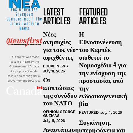
LATEST
FEATURED
Les Nouvelles
Grecques
ARTICLES
ARTICLES
Canadiennes I The
Greek Canadian
News
Νέες
Η
ανησυχίες
Εθνοσυνέλευση
για τους νέο-
του Κεμπέκ
αφιχθέντες
υιοθετεί το
This project was made
possible in part by the
Νομοσχέδιο 4 για
LOCAL NEWS
Government of Canada.
την ενίσχυση της
July 11, 2026
Ce projet a été rendu
possible en partie grâce au
Οι
προστασίας από
gouvernement du Canada.
επιπτώσεις
την
της συνόδου
ενδοοικογενειακή
του ΝΑΤΟ
βία
OPINION GEORGE
FEATURED
July 4, 2026
GUZMAS
Συγκίνηση,
July 11, 2026
Αναστάτωση
υπερηφάνεια και