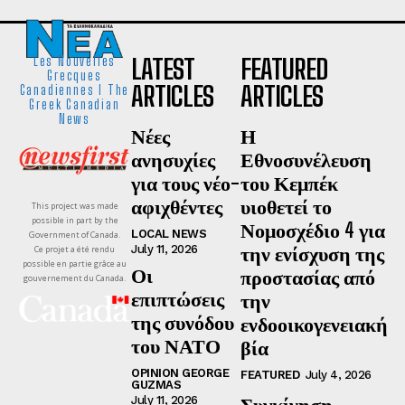
LATEST
FEATURED
Les Nouvelles
Grecques
ARTICLES
ARTICLES
Canadiennes I The
Greek Canadian
News
Νέες
Η
ανησυχίες
Εθνοσυνέλευση
για τους νέο-
του Κεμπέκ
αφιχθέντες
υιοθετεί το
This project was made
possible in part by the
Νομοσχέδιο 4 για
LOCAL NEWS
Government of Canada.
την ενίσχυση της
July 11, 2026
Ce projet a été rendu
possible en partie grâce au
Οι
προστασίας από
gouvernement du Canada.
επιπτώσεις
την
της συνόδου
ενδοοικογενειακή
του ΝΑΤΟ
βία
OPINION GEORGE
FEATURED
July 4, 2026
GUZMAS
Συγκίνηση,
July 11, 2026