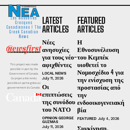
LATEST
FEATURED
Les Nouvelles
Grecques
ARTICLES
ARTICLES
Canadiennes I The
Greek Canadian
News
Νέες
Η
ανησυχίες
Εθνοσυνέλευση
για τους νέο-
του Κεμπέκ
αφιχθέντες
υιοθετεί το
This project was made
possible in part by the
Νομοσχέδιο 4 για
LOCAL NEWS
Government of Canada.
την ενίσχυση της
July 11, 2026
Ce projet a été rendu
possible en partie grâce au
Οι
προστασίας από
gouvernement du Canada.
επιπτώσεις
την
της συνόδου
ενδοοικογενειακή
του ΝΑΤΟ
βία
OPINION GEORGE
FEATURED
July 4, 2026
GUZMAS
Συγκίνηση,
July 11, 2026