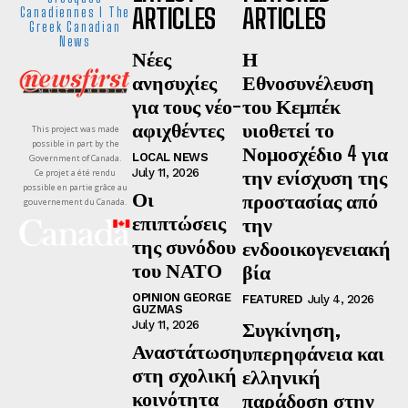
ARTICLES
ARTICLES
Canadiennes I The
Greek Canadian
News
Νέες
Η
ανησυχίες
Εθνοσυνέλευση
για τους νέο-
του Κεμπέκ
αφιχθέντες
υιοθετεί το
This project was made
possible in part by the
Νομοσχέδιο 4 για
LOCAL NEWS
Government of Canada.
την ενίσχυση της
July 11, 2026
Ce projet a été rendu
possible en partie grâce au
Οι
προστασίας από
gouvernement du Canada.
επιπτώσεις
την
της συνόδου
ενδοοικογενειακή
του ΝΑΤΟ
βία
OPINION GEORGE
FEATURED
July 4, 2026
GUZMAS
Συγκίνηση,
July 11, 2026
Αναστάτωση
υπερηφάνεια και
στη σχολική
ελληνική
κοινότητα
παράδοση στην