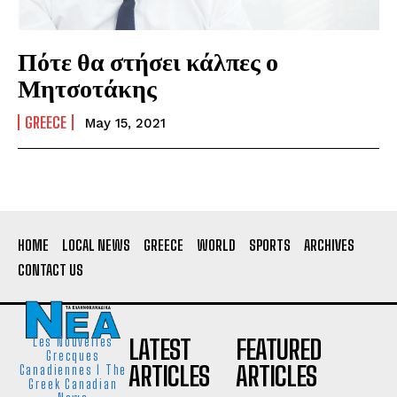
Πότε θα στήσει κάλπες ο
Μητσοτάκης
GREECE
May 15, 2021
HOME
LOCAL NEWS
GREECE
WORLD
SPORTS
ARCHIVES
CONTACT US
LATEST
FEATURED
Les Nouvelles
Grecques
ARTICLES
ARTICLES
Canadiennes I The
Greek Canadian