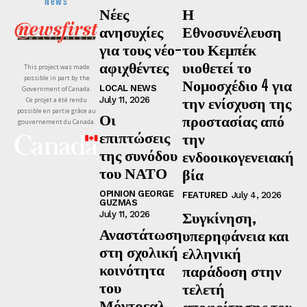
News
Νέες
Η
ανησυχίες
Εθνοσυνέλευση
για τους νέο-
του Κεμπέκ
αφιχθέντες
υιοθετεί το
This project was made
possible in part by the
Νομοσχέδιο 4 για
LOCAL NEWS
Government of Canada.
την ενίσχυση της
July 11, 2026
Ce projet a été rendu
possible en partie grâce au
Οι
προστασίας από
gouvernement du Canada.
επιπτώσεις
την
της συνόδου
ενδοοικογενειακή
του ΝΑΤΟ
βία
OPINION GEORGE
FEATURED
July 4, 2026
GUZMAS
Συγκίνηση,
July 11, 2026
Αναστάτωση
υπερηφάνεια και
στη σχολική
ελληνική
κοινότητα
παράδοση στην
του
τελετή
Μόντρεαλ
αποφοίτησης του