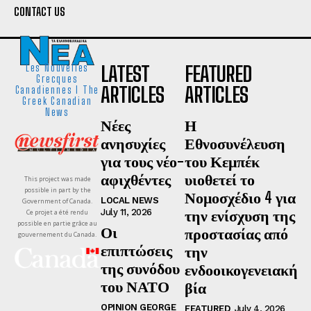
CONTACT US
LATEST
FEATURED
Les Nouvelles
Grecques
ARTICLES
ARTICLES
Canadiennes I The
Greek Canadian
News
Νέες
Η
ανησυχίες
Εθνοσυνέλευση
για τους νέο-
του Κεμπέκ
αφιχθέντες
υιοθετεί το
This project was made
possible in part by the
Νομοσχέδιο 4 για
LOCAL NEWS
Government of Canada.
την ενίσχυση της
July 11, 2026
Ce projet a été rendu
possible en partie grâce au
Οι
προστασίας από
gouvernement du Canada.
επιπτώσεις
την
της συνόδου
ενδοοικογενειακή
του ΝΑΤΟ
βία
OPINION GEORGE
FEATURED
July 4, 2026