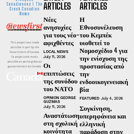
ARTICLES
ARTICLES
Canadiennes I The
Greek Canadian
News
Νέες
Η
ανησυχίες
Εθνοσυνέλευση
για τους νέο-
του Κεμπέκ
αφιχθέντες
υιοθετεί το
This project was made
possible in part by the
Νομοσχέδιο 4 για
LOCAL NEWS
Government of Canada.
την ενίσχυση της
July 11, 2026
Ce projet a été rendu
possible en partie grâce au
Οι
προστασίας από
gouvernement du Canada.
επιπτώσεις
την
της συνόδου
ενδοοικογενειακή
του ΝΑΤΟ
βία
OPINION GEORGE
FEATURED
July 4, 2026
GUZMAS
Συγκίνηση,
July 11, 2026
Αναστάτωση
υπερηφάνεια και
στη σχολική
ελληνική
κοινότητα
παράδοση στην