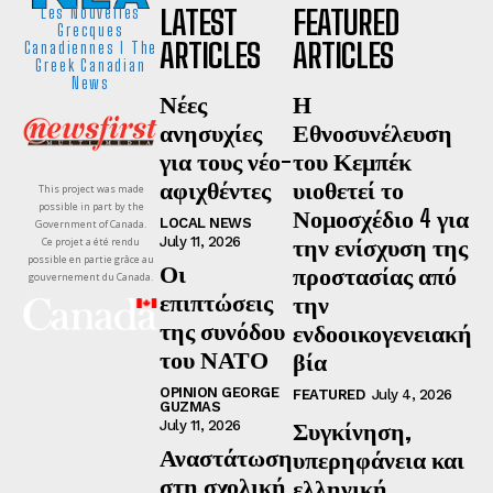
LATEST
FEATURED
Les Nouvelles
Grecques
ARTICLES
ARTICLES
Canadiennes I The
Greek Canadian
News
Νέες
Η
ανησυχίες
Εθνοσυνέλευση
για τους νέο-
του Κεμπέκ
αφιχθέντες
υιοθετεί το
This project was made
possible in part by the
Νομοσχέδιο 4 για
LOCAL NEWS
Government of Canada.
την ενίσχυση της
July 11, 2026
Ce projet a été rendu
possible en partie grâce au
Οι
προστασίας από
gouvernement du Canada.
επιπτώσεις
την
της συνόδου
ενδοοικογενειακή
του ΝΑΤΟ
βία
OPINION GEORGE
FEATURED
July 4, 2026
GUZMAS
Συγκίνηση,
July 11, 2026
Αναστάτωση
υπερηφάνεια και
στη σχολική
ελληνική