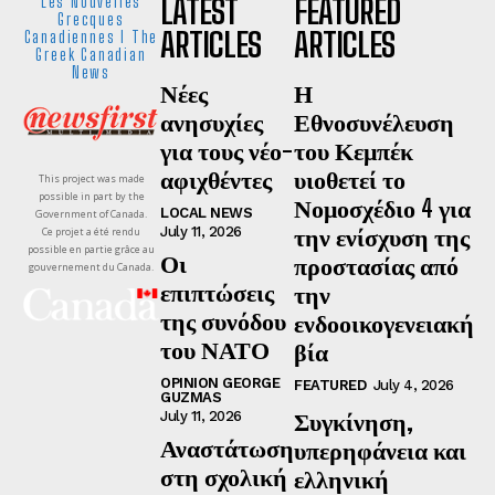
LATEST
FEATURED
Les Nouvelles
Grecques
ARTICLES
ARTICLES
Canadiennes I The
Greek Canadian
News
Νέες
Η
ανησυχίες
Εθνοσυνέλευση
για τους νέο-
του Κεμπέκ
αφιχθέντες
υιοθετεί το
This project was made
possible in part by the
Νομοσχέδιο 4 για
LOCAL NEWS
Government of Canada.
την ενίσχυση της
July 11, 2026
Ce projet a été rendu
possible en partie grâce au
Οι
προστασίας από
gouvernement du Canada.
επιπτώσεις
την
της συνόδου
ενδοοικογενειακή
του ΝΑΤΟ
βία
OPINION GEORGE
FEATURED
July 4, 2026
GUZMAS
Συγκίνηση,
July 11, 2026
Αναστάτωση
υπερηφάνεια και
στη σχολική
ελληνική