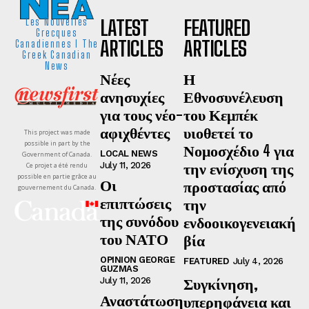
LATEST
FEATURED
Les Nouvelles
Grecques
ARTICLES
ARTICLES
Canadiennes I The
Greek Canadian
News
Νέες
Η
ανησυχίες
Εθνοσυνέλευση
για τους νέο-
του Κεμπέκ
αφιχθέντες
υιοθετεί το
This project was made
possible in part by the
Νομοσχέδιο 4 για
LOCAL NEWS
Government of Canada.
την ενίσχυση της
July 11, 2026
Ce projet a été rendu
possible en partie grâce au
Οι
προστασίας από
gouvernement du Canada.
επιπτώσεις
την
της συνόδου
ενδοοικογενειακή
του ΝΑΤΟ
βία
OPINION GEORGE
FEATURED
July 4, 2026
GUZMAS
Συγκίνηση,
July 11, 2026
Αναστάτωση
υπερηφάνεια και