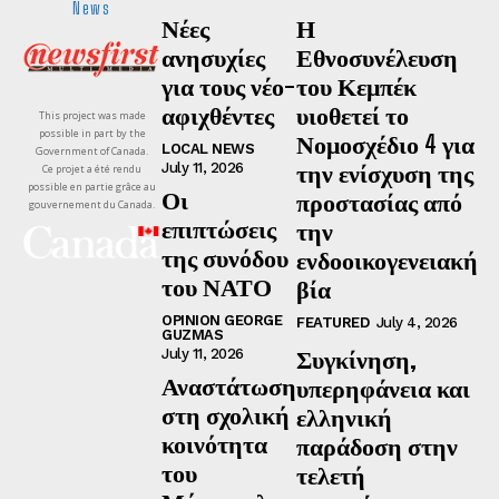
News
Νέες
Η
ανησυχίες
Εθνοσυνέλευση
για τους νέο-
του Κεμπέκ
αφιχθέντες
υιοθετεί το
This project was made
possible in part by the
Νομοσχέδιο 4 για
LOCAL NEWS
Government of Canada.
την ενίσχυση της
July 11, 2026
Ce projet a été rendu
possible en partie grâce au
Οι
προστασίας από
gouvernement du Canada.
επιπτώσεις
την
της συνόδου
ενδοοικογενειακή
του ΝΑΤΟ
βία
OPINION GEORGE
FEATURED
July 4, 2026
GUZMAS
Συγκίνηση,
July 11, 2026
Αναστάτωση
υπερηφάνεια και
στη σχολική
ελληνική
κοινότητα
παράδοση στην
του
τελετή