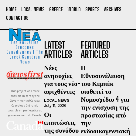
HOME
LOCAL NEWS
GREECE
WORLD
SPORTS
ARCHIVES
CONTACT US
LATEST
FEATURED
Les Nouvelles
Grecques
ARTICLES
ARTICLES
Canadiennes I The
Greek Canadian
News
Νέες
Η
ανησυχίες
Εθνοσυνέλευση
για τους νέο-
του Κεμπέκ
αφιχθέντες
υιοθετεί το
This project was made
possible in part by the
Νομοσχέδιο 4 για
LOCAL NEWS
Government of Canada.
την ενίσχυση της
July 11, 2026
Ce projet a été rendu
possible en partie grâce au
Οι
προστασίας από
gouvernement du Canada.
επιπτώσεις
την
της συνόδου
ενδοοικογενειακή