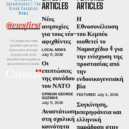
ARTICLES
ARTICLES
Canadiennes I The
Greek Canadian
News
Νέες
Η
ανησυχίες
Εθνοσυνέλευση
για τους νέο-
του Κεμπέκ
αφιχθέντες
υιοθετεί το
This project was made
possible in part by the
Νομοσχέδιο 4 για
LOCAL NEWS
Government of Canada.
την ενίσχυση της
July 11, 2026
Ce projet a été rendu
possible en partie grâce au
Οι
προστασίας από
gouvernement du Canada.
επιπτώσεις
την
της συνόδου
ενδοοικογενειακή
του ΝΑΤΟ
βία
OPINION GEORGE
FEATURED
July 4, 2026
GUZMAS
Συγκίνηση,
July 11, 2026
Αναστάτωση
υπερηφάνεια και
στη σχολική
ελληνική
κοινότητα
παράδοση στην