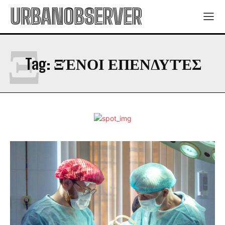
URBANOBSERVER
Ξ
Tag:
ΞΈΝΟΙ ΕΠΕΝΔΥΤΈΣ