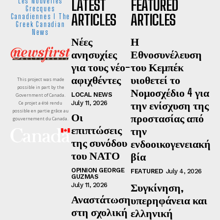
LATEST
FEATURED
Les Nouvelles
Grecques
ARTICLES
ARTICLES
Canadiennes I The
Greek Canadian
News
Νέες
Η
ανησυχίες
Εθνοσυνέλευση
για τους νέο-
του Κεμπέκ
αφιχθέντες
υιοθετεί το
This project was made
possible in part by the
Νομοσχέδιο 4 για
LOCAL NEWS
Government of Canada.
την ενίσχυση της
July 11, 2026
Ce projet a été rendu
possible en partie grâce au
Οι
προστασίας από
gouvernement du Canada.
επιπτώσεις
την
της συνόδου
ενδοοικογενειακή
του ΝΑΤΟ
βία
OPINION GEORGE
FEATURED
July 4, 2026
GUZMAS
Συγκίνηση,
July 11, 2026
Αναστάτωση
υπερηφάνεια και
στη σχολική
ελληνική