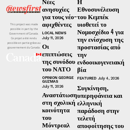
Νέες
Η
ανησυχίες
Εθνοσυνέλευση
για τους νέο-
του Κεμπέκ
αφιχθέντες
υιοθετεί το
This project was made
possible in part by the
Νομοσχέδιο 4 για
LOCAL NEWS
Government of Canada.
την ενίσχυση της
July 11, 2026
Ce projet a été rendu
possible en partie grâce au
Οι
προστασίας από
gouvernement du Canada.
επιπτώσεις
την
της συνόδου
ενδοοικογενειακή
του ΝΑΤΟ
βία
OPINION GEORGE
FEATURED
July 4, 2026
GUZMAS
Συγκίνηση,
July 11, 2026
Αναστάτωση
υπερηφάνεια και
στη σχολική
ελληνική
κοινότητα
παράδοση στην
του
τελετή
Μόντρεαλ
αποφοίτησης του