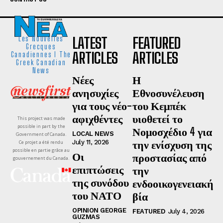
LATEST
FEATURED
Les Nouvelles
Grecques
ARTICLES
ARTICLES
Canadiennes I The
Greek Canadian
News
Νέες
Η
ανησυχίες
Εθνοσυνέλευση
για τους νέο-
του Κεμπέκ
αφιχθέντες
υιοθετεί το
This project was made
possible in part by the
Νομοσχέδιο 4 για
LOCAL NEWS
Government of Canada.
την ενίσχυση της
July 11, 2026
Ce projet a été rendu
possible en partie grâce au
Οι
προστασίας από
gouvernement du Canada.
επιπτώσεις
την
της συνόδου
ενδοοικογενειακή
του ΝΑΤΟ
βία
OPINION GEORGE
FEATURED
July 4, 2026
GUZMAS