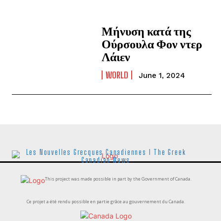
Μήνυση κατά της
Ούρσουλα Φον ντερ
Λάιεν
WORLD
June 1, 2024
Les Nouvelles Grecques Canadiennes I The Greek
Canadian News
This project was made possible in part by the Government of Canada.
Ce projet a été rendu possible en partie grâce au gouvernement du Canada.