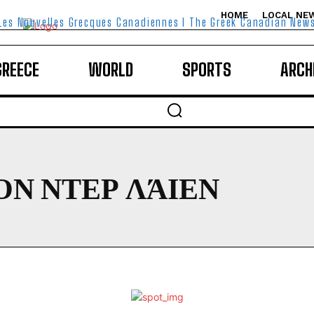
HOME
LOCAL NE
Les Nouvelles Grecques Canadiennes I The Greek Canadian New
GREECE
WORLD
SPORTS
ARCH
Ν ΝΤΕΡ ΛΆΙΕΝ