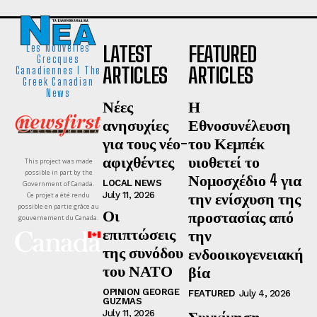
LATEST
FEATURED
Les Nouvelles
Grecques
ARTICLES
ARTICLES
Canadiennes I The
Greek Canadian
News
Νέες
Η
ανησυχίες
Εθνοσυνέλευση
για τους νέο-
του Κεμπέκ
αφιχθέντες
υιοθετεί το
This project was made
possible in part by the
Νομοσχέδιο 4 για
LOCAL NEWS
Government of Canada.
την ενίσχυση της
July 11, 2026
Ce projet a été rendu
possible en partie grâce au
Οι
προστασίας από
gouvernement du Canada.
επιπτώσεις
την
της συνόδου
ενδοοικογενειακή
του ΝΑΤΟ
βία
OPINION GEORGE
FEATURED
July 4, 2026
GUZMAS
Συγκίνηση,
July 11, 2026