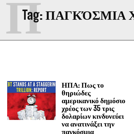
Π
Tag:
ΠΑΓΚΌΣΜΙΑ 
ΗΠΑ: Πως το
θηριώδες
αμερικανικό δημόσιο
χρέος των 35 τρις
δολαρίων κινδυνεύει
να ανατινάξει την
παγκόσμια