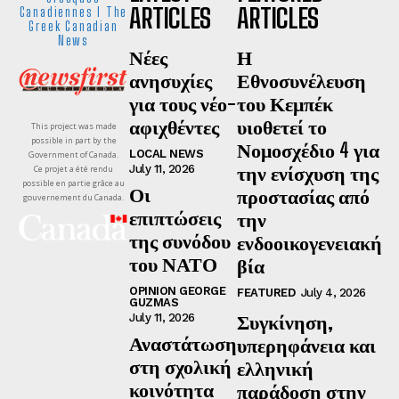
ARTICLES
ARTICLES
Canadiennes I The
Greek Canadian
News
Νέες
Η
ανησυχίες
Εθνοσυνέλευση
για τους νέο-
του Κεμπέκ
αφιχθέντες
υιοθετεί το
This project was made
possible in part by the
Νομοσχέδιο 4 για
LOCAL NEWS
Government of Canada.
την ενίσχυση της
July 11, 2026
Ce projet a été rendu
possible en partie grâce au
Οι
προστασίας από
gouvernement du Canada.
επιπτώσεις
την
της συνόδου
ενδοοικογενειακή
του ΝΑΤΟ
βία
OPINION GEORGE
FEATURED
July 4, 2026
GUZMAS
Συγκίνηση,
July 11, 2026
Αναστάτωση
υπερηφάνεια και
στη σχολική
ελληνική
κοινότητα
παράδοση στην