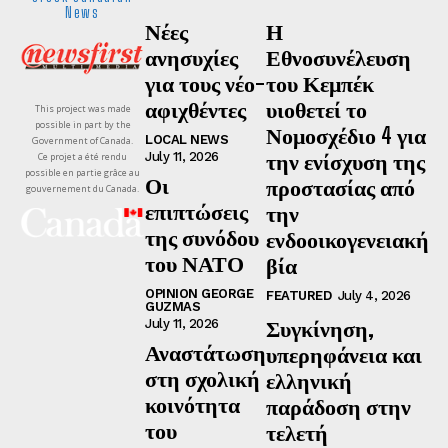
News
Νέες
Η
ανησυχίες
Εθνοσυνέλευση
για τους νέο-
του Κεμπέκ
αφιχθέντες
υιοθετεί το
This project was made
possible in part by the
Νομοσχέδιο 4 για
LOCAL NEWS
Government of Canada.
την ενίσχυση της
July 11, 2026
Ce projet a été rendu
possible en partie grâce au
Οι
προστασίας από
gouvernement du Canada.
επιπτώσεις
την
της συνόδου
ενδοοικογενειακή
του ΝΑΤΟ
βία
OPINION GEORGE
FEATURED
July 4, 2026
GUZMAS
Συγκίνηση,
July 11, 2026
Αναστάτωση
υπερηφάνεια και
στη σχολική
ελληνική
κοινότητα
παράδοση στην
του
τελετή