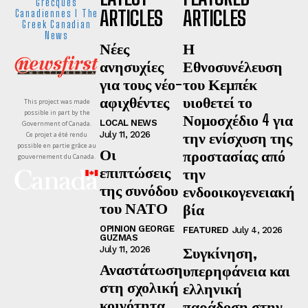
Grecques
ARTICLES
ARTICLES
Canadiennes I The
Greek Canadian
News
Νέες
Η
ανησυχίες
Εθνοσυνέλευση
για τους νέο-
του Κεμπέκ
αφιχθέντες
υιοθετεί το
This project was made
possible in part by the
Νομοσχέδιο 4 για
LOCAL NEWS
Government of Canada.
την ενίσχυση της
July 11, 2026
Ce projet a été rendu
possible en partie grâce au
Οι
προστασίας από
gouvernement du Canada.
επιπτώσεις
την
της συνόδου
ενδοοικογενειακή
του ΝΑΤΟ
βία
OPINION GEORGE
FEATURED
July 4, 2026
GUZMAS
Συγκίνηση,
July 11, 2026
Αναστάτωση
υπερηφάνεια και
στη σχολική
ελληνική
κοινότητα
παράδοση στην