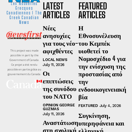
LATEST
FEATURED
Les Nouvelles
Grecques
ARTICLES
ARTICLES
Canadiennes I The
Greek Canadian
News
Νέες
Η
ανησυχίες
Εθνοσυνέλευση
για τους νέο-
του Κεμπέκ
αφιχθέντες
υιοθετεί το
This project was made
possible in part by the
Νομοσχέδιο 4 για
LOCAL NEWS
Government of Canada.
την ενίσχυση της
July 11, 2026
Ce projet a été rendu
possible en partie grâce au
Οι
προστασίας από
gouvernement du Canada.
επιπτώσεις
την
της συνόδου
ενδοοικογενειακή
του ΝΑΤΟ
βία
OPINION GEORGE
FEATURED
July 4, 2026
GUZMAS
Συγκίνηση,
July 11, 2026
Αναστάτωση
υπερηφάνεια και
στη σχολική
ελληνική