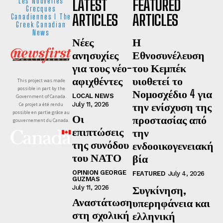
LATEST
FEATURED
Les Nouvelles
Grecques
ARTICLES
ARTICLES
Canadiennes I The
Greek Canadian
News
Νέες
Η
ανησυχίες
Εθνοσυνέλευση
για τους νέο-
του Κεμπέκ
αφιχθέντες
υιοθετεί το
This project was made
possible in part by the
Νομοσχέδιο 4 για
LOCAL NEWS
Government of Canada.
την ενίσχυση της
July 11, 2026
Ce projet a été rendu
possible en partie grâce au
Οι
προστασίας από
gouvernement du Canada.
επιπτώσεις
την
της συνόδου
ενδοοικογενειακή
του ΝΑΤΟ
βία
OPINION GEORGE
FEATURED
July 4, 2026
GUZMAS
Συγκίνηση,
July 11, 2026
Αναστάτωση
υπερηφάνεια και
στη σχολική
ελληνική