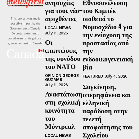
ανησυχίες
Εθνοσυνέλευση
για τους νέο-
του Κεμπέκ
αφιχθέντες
υιοθετεί το
This project was made
possible in part by the
Νομοσχέδιο 4 για
LOCAL NEWS
Government of Canada.
την ενίσχυση της
July 11, 2026
Ce projet a été rendu
possible en partie grâce au
Οι
προστασίας από
gouvernement du Canada.
επιπτώσεις
την
της συνόδου
ενδοοικογενειακή
του ΝΑΤΟ
βία
OPINION GEORGE
FEATURED
July 4, 2026
GUZMAS
Συγκίνηση,
July 11, 2026
Αναστάτωση
υπερηφάνεια και
στη σχολική
ελληνική
κοινότητα
παράδοση στην
του
τελετή
Μόντρεαλ
αποφοίτησης του
Σχολείου
LOCAL NEWS