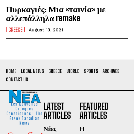
Πυρκαγιές: Μια «ταινία» με
αλλεπάλληλα remake
GREECE
August 13, 2021
HOME
LOCAL NEWS
GREECE
WORLD
SPORTS
ARCHIVES
CONTACT US
LATEST
FEATURED
Les Nouvelles
Grecques
ARTICLES
ARTICLES
Canadiennes I The
Greek Canadian
News
Νέες
Η