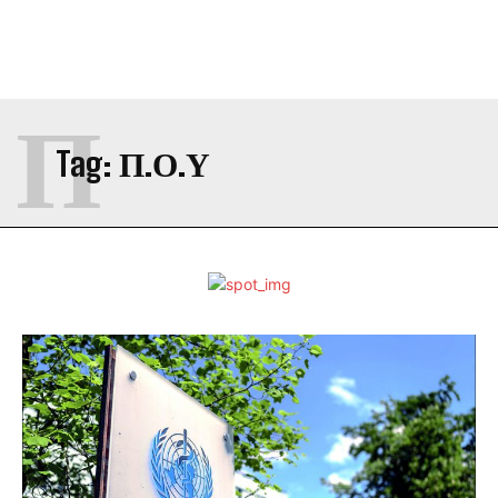
Π
Tag:
Π.Ο.Υ