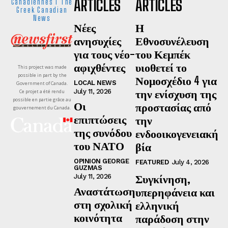
ARTICLES
ARTICLES
Canadiennes I The
Greek Canadian
News
Νέες
Η
ανησυχίες
Εθνοσυνέλευση
για τους νέο-
του Κεμπέκ
αφιχθέντες
υιοθετεί το
This project was made
possible in part by the
Νομοσχέδιο 4 για
LOCAL NEWS
Government of Canada.
την ενίσχυση της
July 11, 2026
Ce projet a été rendu
possible en partie grâce au
Οι
προστασίας από
gouvernement du Canada.
επιπτώσεις
την
της συνόδου
ενδοοικογενειακή
του ΝΑΤΟ
βία
OPINION GEORGE
FEATURED
July 4, 2026
GUZMAS
Συγκίνηση,
July 11, 2026
Αναστάτωση
υπερηφάνεια και
στη σχολική
ελληνική
κοινότητα
παράδοση στην