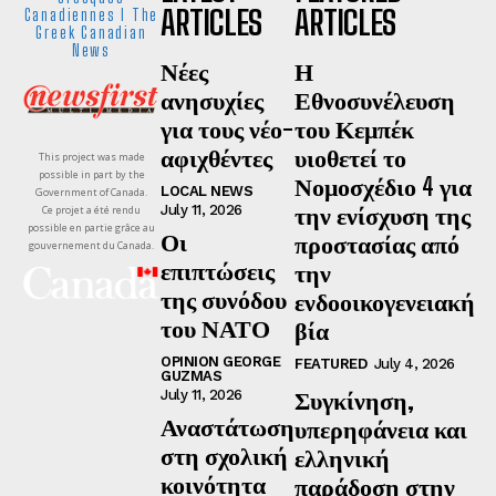
ARTICLES
ARTICLES
Canadiennes I The
Greek Canadian
News
Νέες
Η
ανησυχίες
Εθνοσυνέλευση
για τους νέο-
του Κεμπέκ
αφιχθέντες
υιοθετεί το
This project was made
possible in part by the
Νομοσχέδιο 4 για
LOCAL NEWS
Government of Canada.
την ενίσχυση της
July 11, 2026
Ce projet a été rendu
possible en partie grâce au
Οι
προστασίας από
gouvernement du Canada.
επιπτώσεις
την
της συνόδου
ενδοοικογενειακή
του ΝΑΤΟ
βία
OPINION GEORGE
FEATURED
July 4, 2026
GUZMAS
Συγκίνηση,
July 11, 2026
Αναστάτωση
υπερηφάνεια και
στη σχολική
ελληνική
κοινότητα
παράδοση στην