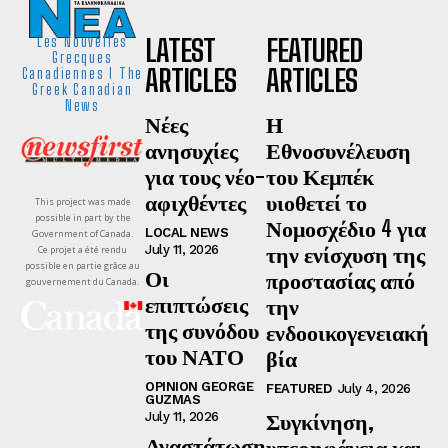
LATEST
FEATURED
Les Nouvelles
Grecques
ARTICLES
ARTICLES
Canadiennes I The
Greek Canadian
News
Νέες
Η
ανησυχίες
Εθνοσυνέλευση
για τους νέο-
του Κεμπέκ
αφιχθέντες
υιοθετεί το
This project was made
possible in part by the
Νομοσχέδιο 4 για
LOCAL NEWS
Government of Canada.
την ενίσχυση της
July 11, 2026
Ce projet a été rendu
possible en partie grâce au
Οι
προστασίας από
gouvernement du Canada.
επιπτώσεις
την
της συνόδου
ενδοοικογενειακή
του ΝΑΤΟ
βία
OPINION GEORGE
FEATURED
July 4, 2026
GUZMAS
Συγκίνηση,
July 11, 2026
Αναστάτωση
υπερηφάνεια και