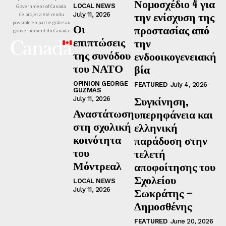
Νομοσχέδιο 4 για
LOCAL NEWS
Government of Canada.
την ενίσχυση της
July 11, 2026
Ce projet a été rendu
possible en partie grâce au
Οι
προστασίας από
gouvernement du Canada.
επιπτώσεις
την
της συνόδου
ενδοοικογενειακή
του ΝΑΤΟ
βία
OPINION GEORGE
FEATURED
July 4, 2026
GUZMAS
Συγκίνηση,
July 11, 2026
Αναστάτωση
υπερηφάνεια και
στη σχολική
ελληνική
κοινότητα
παράδοση στην
του
τελετή
Μόντρεαλ
αποφοίτησης του
Σχολείου
LOCAL NEWS
July 11, 2026
Σωκράτης –
Δημοσθένης
FEATURED
June 20, 2026