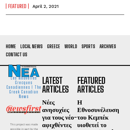
FEATURED
April 2, 2021
HOME
LOCAL NEWS
GREECE
WORLD
SPORTS
ARCHIVES
CONTACT US
LATEST
FEATURED
Les Nouvelles
Grecques
ARTICLES
ARTICLES
Canadiennes I The
Greek Canadian
News
Νέες
Η
ανησυχίες
Εθνοσυνέλευση
για τους νέο-
του Κεμπέκ
αφιχθέντες
υιοθετεί το
This project was made
possible in part by the