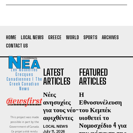
HOME
LOCAL NEWS
GREECE
WORLD
SPORTS
ARCHIVES
CONTACT US
LATEST
FEATURED
Les Nouvelles
Grecques
ARTICLES
ARTICLES
Canadiennes I The
Greek Canadian
News
Νέες
Η
ανησυχίες
Εθνοσυνέλευση
για τους νέο-
του Κεμπέκ
αφιχθέντες
υιοθετεί το
This project was made
possible in part by the
Νομοσχέδιο 4 για
LOCAL NEWS
Government of Canada.
την ενίσχυση της
July 11, 2026
Ce projet a été rendu