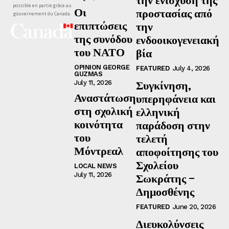
possible en partie grâce au
Οι
προστασίας από
gouvernement du Canada.
επιπτώσεις
την
της συνόδου
ενδοοικογενειακή
του ΝΑΤΟ
βία
OPINION GEORGE
FEATURED
July 4, 2026
GUZMAS
Συγκίνηση,
July 11, 2026
Αναστάτωση
υπερηφάνεια και
στη σχολική
ελληνική
κοινότητα
παράδοση στην
του
τελετή
Μόντρεαλ
αποφοίτησης του
Σχολείου
LOCAL NEWS
July 11, 2026
Σωκράτης –
Δημοσθένης
FEATURED
June 20, 2026
Διευκολύνσεις