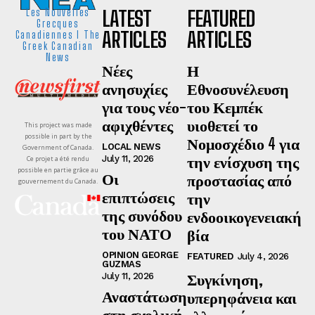
LATEST
FEATURED
Les Nouvelles
Grecques
ARTICLES
ARTICLES
Canadiennes I The
Greek Canadian
News
Νέες
Η
ανησυχίες
Εθνοσυνέλευση
για τους νέο-
του Κεμπέκ
αφιχθέντες
υιοθετεί το
This project was made
possible in part by the
Νομοσχέδιο 4 για
LOCAL NEWS
Government of Canada.
την ενίσχυση της
July 11, 2026
Ce projet a été rendu
possible en partie grâce au
Οι
προστασίας από
gouvernement du Canada.
επιπτώσεις
την
της συνόδου
ενδοοικογενειακή
του ΝΑΤΟ
βία
OPINION GEORGE
FEATURED
July 4, 2026
GUZMAS
Συγκίνηση,
July 11, 2026
Αναστάτωση
υπερηφάνεια και
στη σχολική