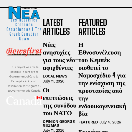
LATEST
FEATURED
Les Nouvelles
Grecques
ARTICLES
ARTICLES
Canadiennes I The
Greek Canadian
News
Νέες
Η
ανησυχίες
Εθνοσυνέλευση
για τους νέο-
του Κεμπέκ
αφιχθέντες
υιοθετεί το
This project was made
possible in part by the
Νομοσχέδιο 4 για
LOCAL NEWS
Government of Canada.
την ενίσχυση της
July 11, 2026
Ce projet a été rendu
possible en partie grâce au
Οι
προστασίας από
gouvernement du Canada.
επιπτώσεις
την
της συνόδου
ενδοοικογενειακή
του ΝΑΤΟ
βία
OPINION GEORGE
FEATURED
July 4, 2026
GUZMAS
Συγκίνηση,
July 11, 2026