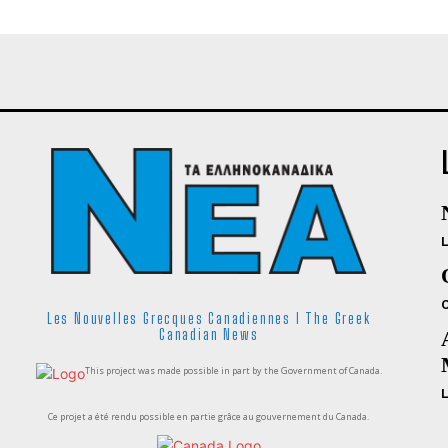
Les Nouvelles Grecques Canadiennes I The Greek
Canadian News
This project was made possible in part by the Government of Canada.
Ce projet a été rendu possible en partie grâce au gouvernement du Canada.