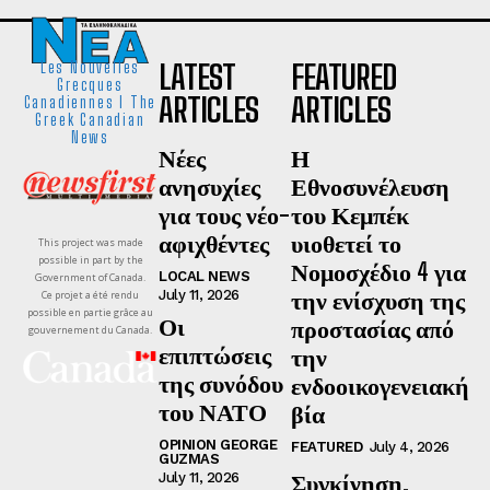
LATEST
FEATURED
Les Nouvelles
Grecques
ARTICLES
ARTICLES
Canadiennes I The
Greek Canadian
News
Νέες
Η
ανησυχίες
Εθνοσυνέλευση
για τους νέο-
του Κεμπέκ
αφιχθέντες
υιοθετεί το
This project was made
possible in part by the
Νομοσχέδιο 4 για
LOCAL NEWS
Government of Canada.
την ενίσχυση της
July 11, 2026
Ce projet a été rendu
possible en partie grâce au
Οι
προστασίας από
gouvernement du Canada.
επιπτώσεις
την
της συνόδου
ενδοοικογενειακή
του ΝΑΤΟ
βία
OPINION GEORGE
FEATURED
July 4, 2026
GUZMAS
Συγκίνηση,
July 11, 2026