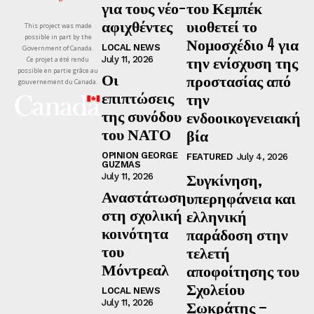
για τους νέο-
του Κεμπέκ
αφιχθέντες
υιοθετεί το
This project was made
possible in part by the
Νομοσχέδιο 4 για
LOCAL NEWS
Government of Canada.
την ενίσχυση της
July 11, 2026
Ce projet a été rendu
possible en partie grâce au
Οι
προστασίας από
gouvernement du Canada.
επιπτώσεις
την
της συνόδου
ενδοοικογενειακή
του ΝΑΤΟ
βία
OPINION GEORGE
FEATURED
July 4, 2026
GUZMAS
Συγκίνηση,
July 11, 2026
Αναστάτωση
υπερηφάνεια και
στη σχολική
ελληνική
κοινότητα
παράδοση στην
του
τελετή
Μόντρεαλ
αποφοίτησης του
Σχολείου
LOCAL NEWS
July 11, 2026
Σωκράτης –