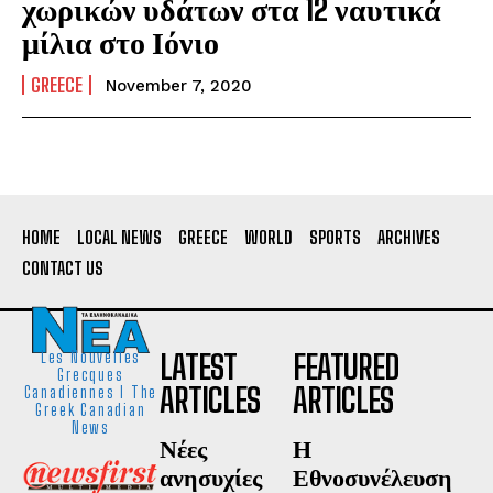
χωρικών υδάτων στα 12 ναυτικά
μίλια στο Ιόνιο
GREECE
November 7, 2020
HOME
LOCAL NEWS
GREECE
WORLD
SPORTS
ARCHIVES
CONTACT US
LATEST
FEATURED
Les Nouvelles
Grecques
ARTICLES
ARTICLES
Canadiennes I The
Greek Canadian
News
Νέες
Η
ανησυχίες
Εθνοσυνέλευση