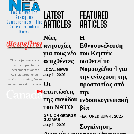
LATEST
FEATURED
Les Nouvelles
Grecques
ARTICLES
ARTICLES
Canadiennes I The
Greek Canadian
News
Νέες
Η
ανησυχίες
Εθνοσυνέλευση
για τους νέο-
του Κεμπέκ
αφιχθέντες
υιοθετεί το
This project was made
possible in part by the
Νομοσχέδιο 4 για
LOCAL NEWS
Government of Canada.
την ενίσχυση της
July 11, 2026
Ce projet a été rendu
possible en partie grâce au
Οι
προστασίας από
gouvernement du Canada.
επιπτώσεις
την
της συνόδου
ενδοοικογενειακή
του ΝΑΤΟ
βία
OPINION GEORGE
FEATURED
July 4, 2026
GUZMAS
Συγκίνηση,
July 11, 2026
Αναστάτωση
υπερηφάνεια και