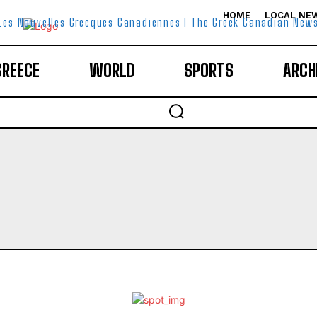
HOME
LOCAL NE
Les Nouvelles Grecques Canadiennes I The Greek Canadian New
GREECE
WORLD
SPORTS
ARCH