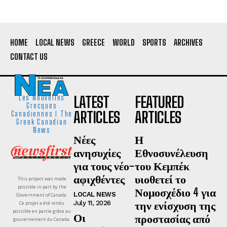
HOME
LOCAL NEWS
GREECE
WORLD
SPORTS
ARCHIVES
CONTACT US
LATEST
FEATURED
Les Nouvelles
Grecques
ARTICLES
ARTICLES
Canadiennes I The
Greek Canadian
News
Νέες
Η
ανησυχίες
Εθνοσυνέλευση
για τους νέο-
του Κεμπέκ
αφιχθέντες
υιοθετεί το
This project was made
possible in part by the
Νομοσχέδιο 4 για
LOCAL NEWS
Government of Canada.
την ενίσχυση της
July 11, 2026
Ce projet a été rendu
possible en partie grâce au
Οι
προστασίας από
gouvernement du Canada.